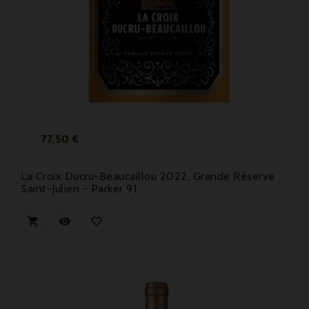
Prix
77,50 €
La Croix Ducru-Beaucaillou 2022, Grande Réserve
Saint-Julien - Parker 91


