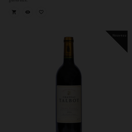
généreux.



Nouveau