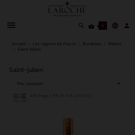




0
Accueil
Les régions de France
Bordelais
Médoc
Saint-Julien
Saint-Julien

Prix, croissant


Affichage 1-48 de 104 article(s)
GRID
LIST