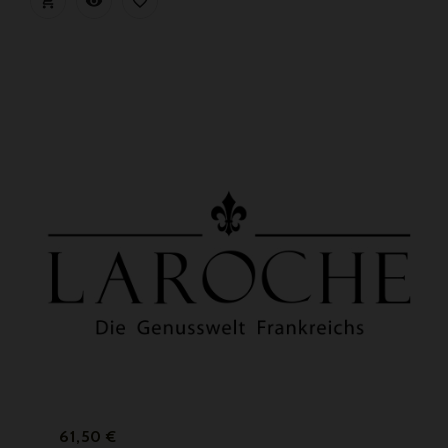



Prix
61,50 €