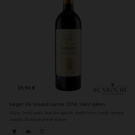
Prix
39,90 €
Sarget De Gruaud Larose 2014, Saint-Julien
Mûre, fruits noirs, bouche épicée, fruits mûrs, rond, tendre,
souple, finale prune et épices


