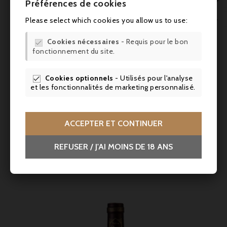

Préférences de cookies

Please select which cookies you allow us to use:
Cookies nécessaires
- Requis pour le bon

fonctionnement du site.
Cookies optionnels
- Utilisés pour l'analyse

et les fonctionnalités de marketing personnalisé.
Prix
66,90 €
ACCEPTER ET CONTINUER
La Croix Ducru-Beaucaillou 2020, Grande Réserve
Saint-Julien - Parker 91
REFUSER / J'AI MOINS DE 18 ANS


