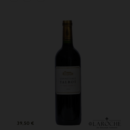
Prix
39,50 €