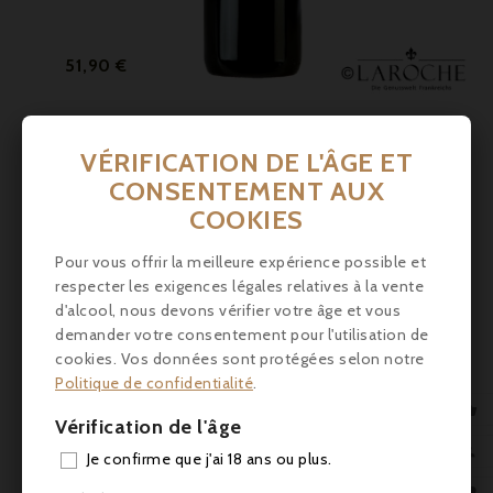
Prix
51,90 €
Château Gloria 2011, Saint-Julien - Parker 88
Mélange de fruits noirs et rouges, épices, terre, texture
VÉRIFICATION DE L'ÂGE ET
soyeuse, corsé, tanins ronds, fruité, audacieux.
CONSENTEMENT AUX
COOKIES



Pour vous offrir la meilleure expérience possible et
respecter les exigences légales relatives à la vente
d'alcool, nous devons vérifier votre âge et vous
demander votre consentement pour l'utilisation de
cookies. Vos données sont protégées selon notre
Politique de confidentialité
.

Vérification de l'âge
AJO

Je confirme que j'ai 18 ans ou plus.