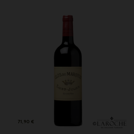
Prix
71,90 €