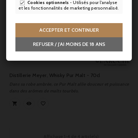
Cookies optionnels
- Utilisés pour l'analyse

et les fonctionnalités de marketing personnalisé.
ACCEPTER ET CONTINUER
REFUSER / J'AI MOINS DE 18 ANS
Prix
91,50 €
Distillerie Meyer, Whisky Pur Malt - 70cl
Dans sa robe ambrée, ce Pur Malt allie douceur et puissance
dans des arômes de malts tourbés.



Affichage 1-4 de 4 article(s)