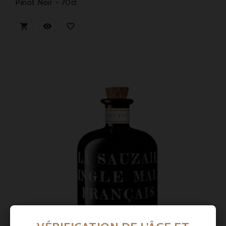
Pinot Noir - 70cl


