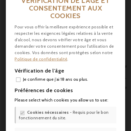
VÉRIFICATION DE L'ÂGE ET
CONSENTEMENT AUX
Prix
50,00 €
COOKIES
Pour vous offrir la meilleure expérience possible et
Cognac Godet, Whisky Single Malt La Sauzaie
Moscatel Finish - 70cl
respecter les exigences légales relatives à la vente
d'alcool, nous devons vérifier votre âge et vous
Whisky Single Malt 100% français de la côte Atlantique ;
demander votre consentement pour l'utilisation de
arômes terreux et fumés.
cookies. Vos données sont protégées selon notre
Politique de confidentialité
.




Vérification de l'âge
AJO

Je confirme que j'ai 18 ans ou plus.

Préférences de cookies

Please select which cookies you allow us to use:
Cookies nécessaires
- Requis pour le bon

fonctionnement du site.