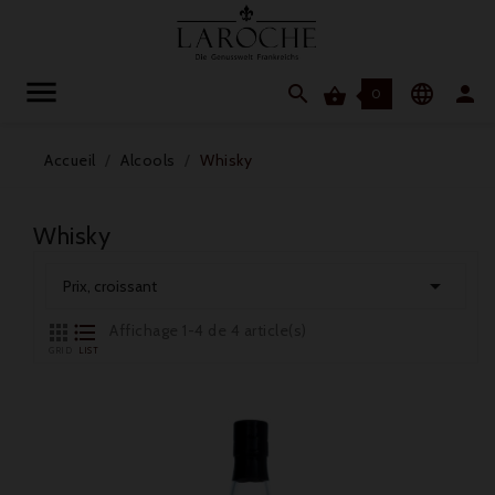




0
Accueil
Alcools
Whisky
Whisky

Prix, croissant


Affichage 1-4 de 4 article(s)
GRID
LIST