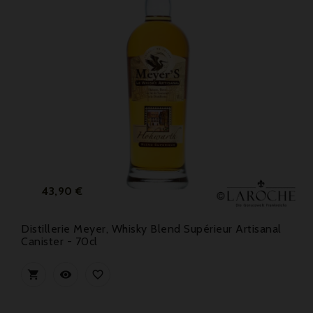
Prix
43,90 €
Distillerie Meyer, Whisky Blend Supérieur Artisanal
Canister - 70cl


