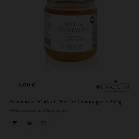
Prix
6,00 €
Beauharnais-Carlant, Miel De Champagne - 250g
Miel crémeux de Champagne


