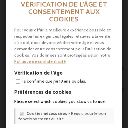
VÉRIFICATION DE L'ÂGE ET
CONSENTEMENT AUX
COOKIES
Prix
8,20 €
Pour vous offrir la meilleure expérience possible et
respecter les exigences légales relatives à la vente
Beauharnais-Carlant, Miel De Châtaignier - 250g
d'alcool, nous devons vérifier votre âge et vous
Liquide, légèrement amer, avec du fromage fort
demander votre consentement pour l'utilisation de
cookies. Vos données sont protégées selon notre



Politique de confidentialité
.

Vérification de l'âge
AJO

Je confirme que j'ai 18 ans ou plus.

Préférences de cookies

Please select which cookies you allow us to use:
Cookies nécessaires
- Requis pour le bon

fonctionnement du site.