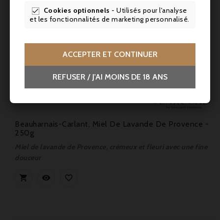
Cookies optionnels
- Utilisés pour l'analyse

et les fonctionnalités de marketing personnalisé.
ACCEPTER ET CONTINUER
REFUSER / J'AI MOINS DE 18 ANS
Prix
9,90 €
Beauharnais-Carlant, Miel De Lavande De Provence -
250g
Miel de lavande de Provence, crémeux et fleuri avec une fine
douceur


