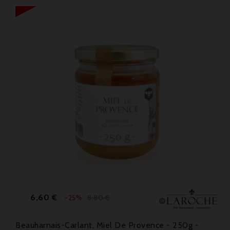
Prix
Prix
6,60 €
8,80 €
-25%
de
base
Beauharnais-Carlant, Miel De Provence - 250g -