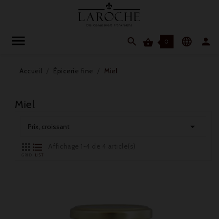




0
Accueil
Épicerie fine
Miel
Miel

Prix, croissant


Affichage 1-4 de 4 article(s)
GRID
LIST