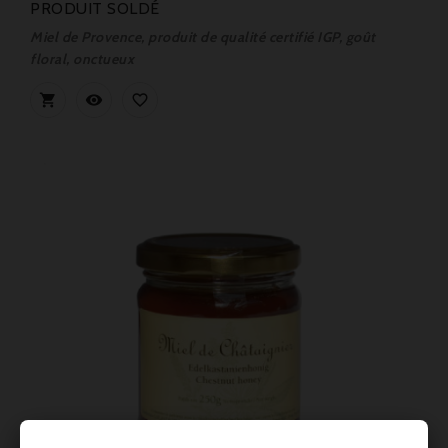
PRODUIT SOLDÉ
Miel de Provence, produit de qualité certifié IGP, goût
floral, onctueux


