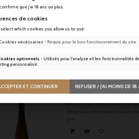
 confirme que j'ai 18 ans ou plus.
Bott Frères, Pinot Gris Grand 
rences de cookies
Complexe, fruité (coing, fruits confi
 select which cookies you allow us to use:



Cookies nécessaires
- Requis pour le bon fonctionnement du site.
ookies optionnels
- Utilisés pour l'analyse et les fonctionnalités d
ting personnalisé.
Prix
,90 €
ACCEPTER ET CONTINUER
REFUSER / J'AI MOINS DE 18
Bott Frères, Gewurztraminer G
Riche, frais, corsé, racé, comme un 
gras.


