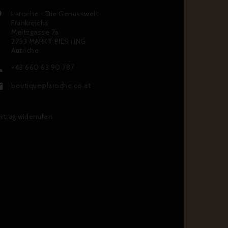
Laroche - Die Genusswelt

Frankreichs
Meitzgasse 7a
2753 MARKT PIESTING
Autriche
+43 660 63 90 787

boutique@laroche.co.at

rtrag widerrufen