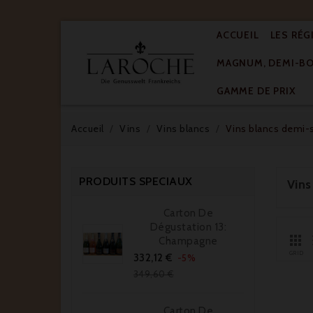
ACCUEIL
LES RÉG
MAGNUM, DEMI-BOU
GAMME DE PRIX
Accueil
Vins
Vins blancs
Vins blancs demi-
PRODUITS SPECIAUX
Vins
Carton De
Dégustation 13:

Champagne
Prix
Prix
GRID
332,12 €
-5%
de
349,60 €
base
Carton De