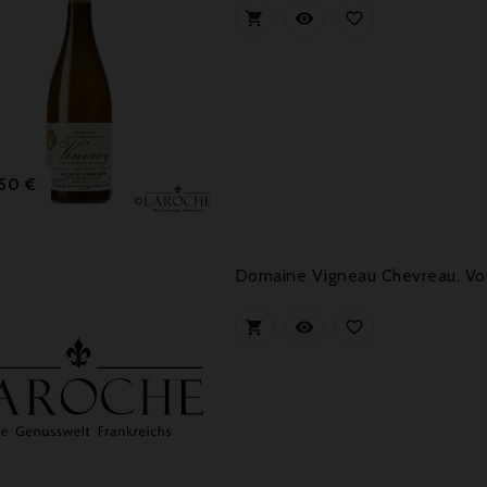



Prix
,50 €
Domaine Vigneau Chevreau, Vo


