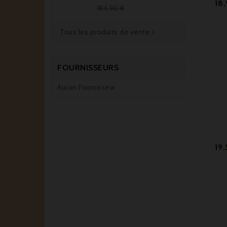
18
de
184,90 €
base
Tous les produits de vente

FOURNISSEURS
Aucun Fournisseur
19,