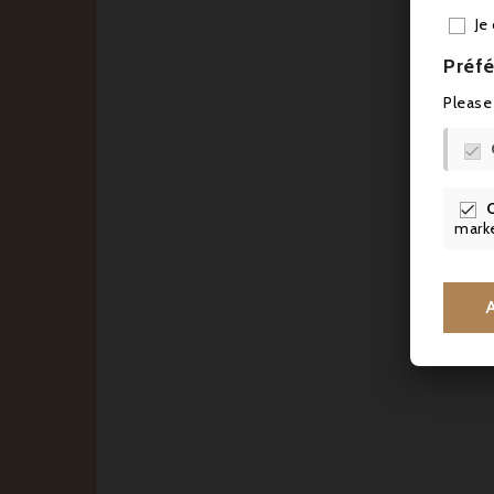
Je
Préfé
Please

C

marke
34