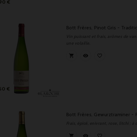
Prix
,90 €
Bott Frères, Pinot Gris - Tradit
Vin puissant et frais, arômes de va
une volaille.



Prix
50 €
Bott Frères, Gewurztraminer -
Frais, épicé, enivrant, rose, litchi ;


