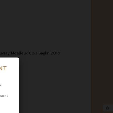
vray Moelleux Clos Baglin 2018
ENT
s
 sont
