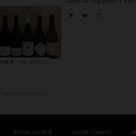
Carton De Dégustation 3: Vins 



Prix
Prix
0,36 €
210,90 €
-5%
de
base
chage 1-9 de 9 article(s)
NOTRE SOCIÉTÉ
VOTRE COMPTE
I