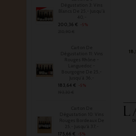
Dégustation 3: Vins
Blancs De 25,- Jusqu'à
40,-
Prix
Prix
200,36 €
-5%
de
210,90 €
base
Carton De
18
Dégustation 11: Vins
Rouges Rhône -
Languedoc -
Bourgogne De 25,-
Jusqu'à 36,-
Prix
Prix
183,64 €
-5%
de
193,30 €
base
Carton De
Dégustation 10: Vins
Rouges Bordeaux De
25,- Jusqu'à 37,-
Prix
Prix
175,66 €
-5%