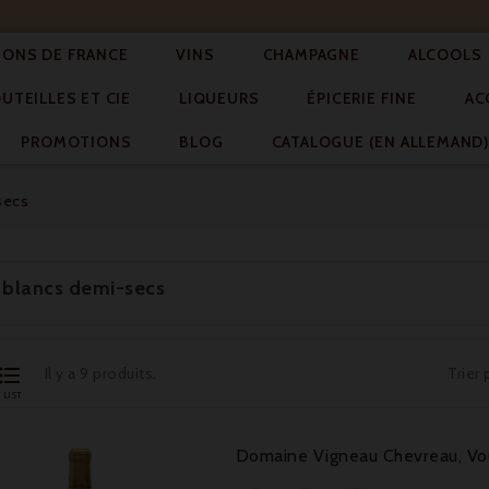



IONS DE FRANCE
VINS
CHAMPAGNE
ALCOOLS



TEILLES ET CIE
LIQUEURS
ÉPICERIE FINE
AC



PROMOTIONS
BLOG
CATALOGUE (EN ALLEMAND
secs
 blancs demi-secs

Il y a 9 produits.
Trier 
LIST
Domaine Vigneau Chevreau, Vo