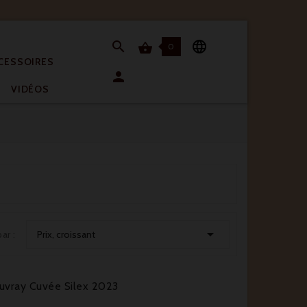



0

CESSOIRES

)
VIDÉOS

par :
Prix, croissant
uvray Cuvée Silex 2023