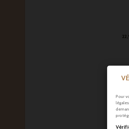
22
VÉ
Pour vo
légales
demand
protég
24
Vérif