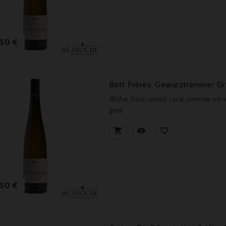
Prix
,50 €
Bott Frères, Gewurztraminer G
Riche, frais, corsé, racé, comme un 
gras.



Prix
,50 €