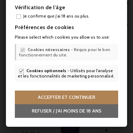

Vous aimerez aussi
Vérification de l'âge
AJO

Je confirme que j'ai 18 ans ou plus.



Préférences de cookies

Please select which cookies you allow us to use:
Cookies nécessaires
- Requis pour le bon

fonctionnement du site.
Cookies optionnels
- Utilisés pour l'analyse


et les fonctionnalités de marketing personnalisé.

ACCEPTER ET CONTINUER

REFUSER / J'AI MOINS DE 18 ANS
Prix