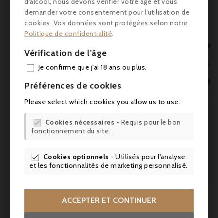
une finale sèche et longue, marquée par la
d'alcool, nous devons vérifier votre âge et vous
fraîcheur des herbes et la pureté des épices.
demander votre consentement pour l'utilisation de
cookies. Vos données sont protégées selon notre
Accords conseillés
Politique de confidentialité
.

Parfait en dégustation pure ou sur glace
Vérification de l'âge
AJO
pour apprécier la finesse des botaniques.

Je confirme que j'ai 18 ans ou plus.
Idéal en gin tonic avec un tonic neutre ou

légèrement citronné, garni d’un zeste de
Préférences de cookies
citron ou d’une branche de romarin frais. Se

Please select which cookies you allow us to use:
prête également à des cocktails plus
élaborés comme le Negroni, le Martini Dry

Cookies nécessaires
- Requis pour le bon

ou le French 75. En gastronomie, il
fonctionnement du site.
accompagne bien des huîtres, un saumon

gravlax ou des fromages frais et crémeux
Cookies optionnels
- Utilisés pour l'analyse

comme un chèvre ou un Saint-Moret.

et les fonctionnalités de marketing personnalisé.
ACCEPTER ET CONTINUER