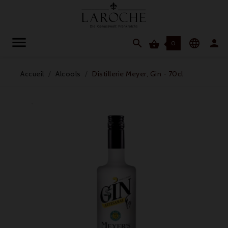




0
Accueil
Alcools
Distillerie Meyer, Gin - 70cl