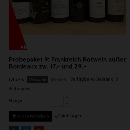
Probepaket 9: Frankreich Rotwein außer
Bordeaux zw. 17,- und 29,-
Verfügbarer Bestand: 5
131,29 €
138,20 €
5% sparen
Bruttopreis
Menge

Auf Lager
In Den Warenkorb
