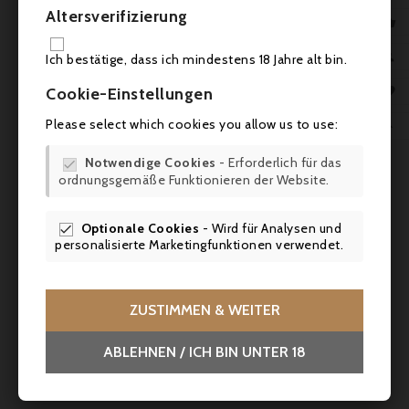
Altersverifizierung

IN 

Ich bestätige, dass ich mindestens 18 Jahre alt bin.


Cookie-Einstellungen
Please select which cookies you allow us to use:


Notwendige Cookies
- Erforderlich für das


ordnungsgemäße Funktionieren der Website.
Optionale Cookies
- Wird für Analysen und

personalisierte Marketingfunktionen verwendet.
Preis
Verkaufspreis
107,73 €
113,40 €
-5%
ZUSTIMMEN & WEITER
Probepaket 2: Trockene Weißweine von 15,-
bis 25 ,-
ABLEHNEN / ICH BIN UNTER 18

