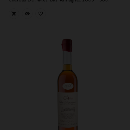


