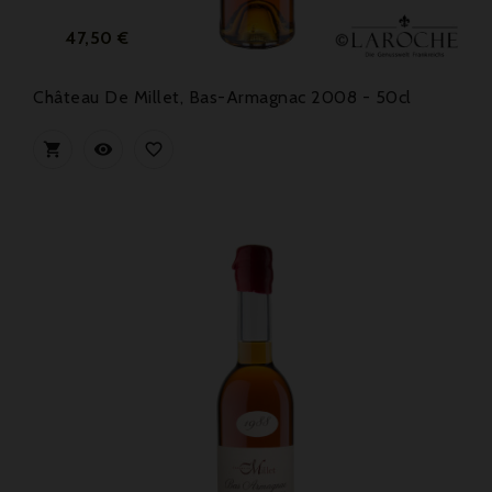
Preis
47,50 €
Château De Millet, Bas-Armagnac 2008 - 50cl


