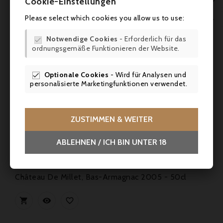

Cookie-Einstellungen
Please select which cookies you allow us to use:

Notwendige Cookies
- Erforderlich für das

ordnungsgemäße Funktionieren der Website.
Optionale Cookies
- Wird für Analysen und

personalisierte Marketingfunktionen verwendet.
ZUSTIMMEN & WEITER
ABLEHNEN / ICH BIN UNTER 18
Preis
48,00 €
Château De Millet, Bas-Armagnac 2005 - 50cl


