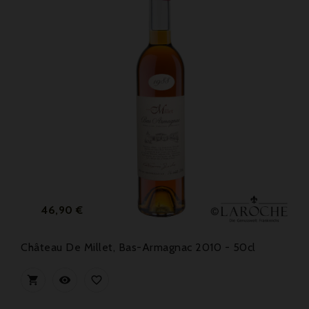
Preis
46,90 €
Château De Millet, Bas-Armagnac 2010 - 50cl


