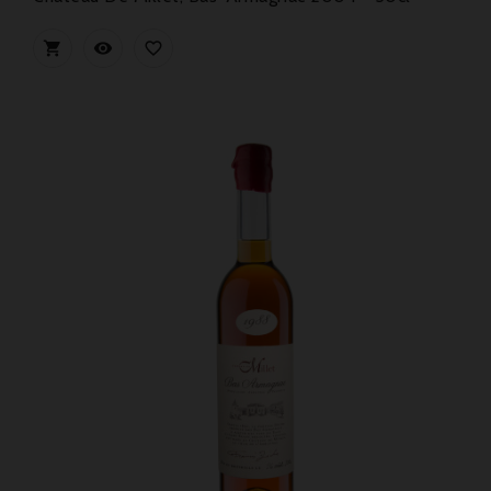


