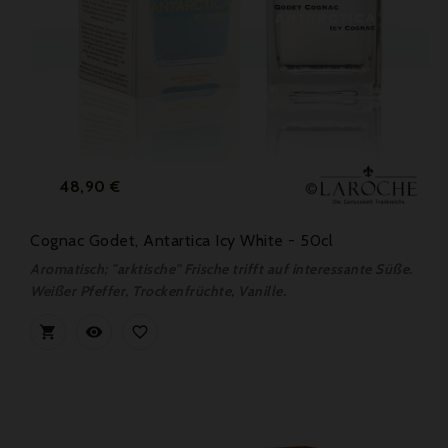
Preis
48,90 €
Cognac Godet, Antartica Icy White - 50cl
Aromatisch; "arktische" Frische trifft auf interessante Süße.
Weißer Pfeffer, Trockenfrüchte, Vanille.


