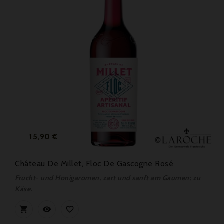
Preis
15,90 €
Château De Millet, Floc De Gascogne Rosé
Frucht- und Honigaromen, zart und sanft am Gaumen; zu
Käse.


