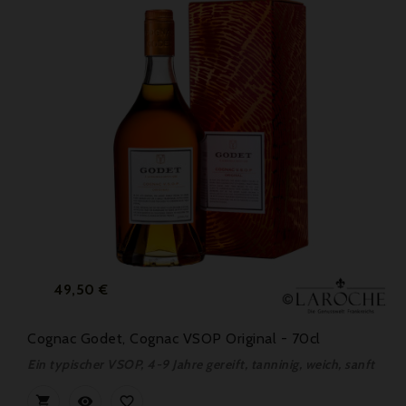
Preis
49,50 €
Cognac Godet, Cognac VSOP Original - 70cl
Ein typischer VSOP, 4-9 Jahre gereift, tanninig, weich, sanft


