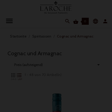




0
Startseite
Spirituosen
Cognac und Armagnac
Cognac und Armagnac

Preis (aufsteigend)


1 - 48 von 70 Artikel(n)
GRID
LIST