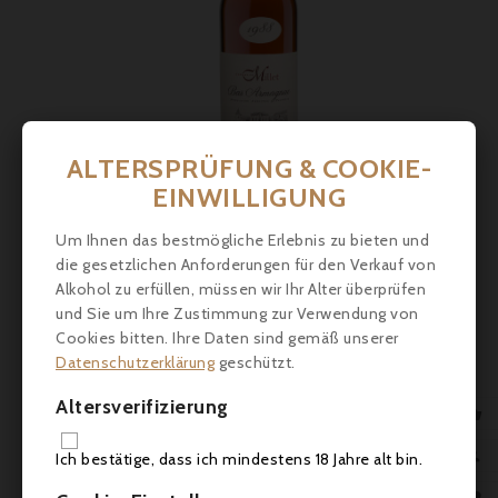
ALTERSPRÜFUNG & COOKIE-
EINWILLIGUNG
Preis
48,00 €
Um Ihnen das bestmögliche Erlebnis zu bieten und
die gesetzlichen Anforderungen für den Verkauf von
Alkohol zu erfüllen, müssen wir Ihr Alter überprüfen
Château De Millet, Bas-Armagnac 2006 - 50cl
und Sie um Ihre Zustimmung zur Verwendung von
Cookies bitten. Ihre Daten sind gemäß unserer



Datenschutzerklärung
geschützt.
Altersverifizierung

IN 

Ich bestätige, dass ich mindestens 18 Jahre alt bin.