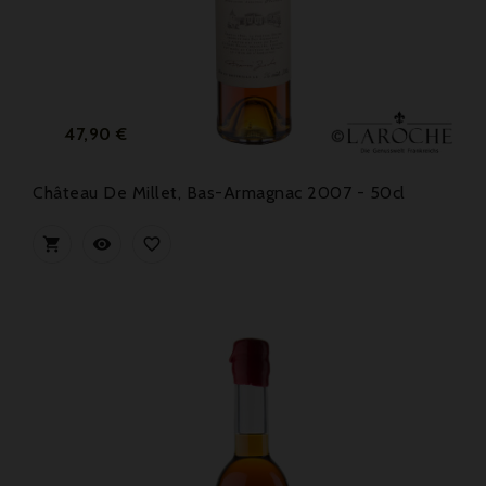
Preis
47,90 €
Château De Millet, Bas-Armagnac 2007 - 50cl


