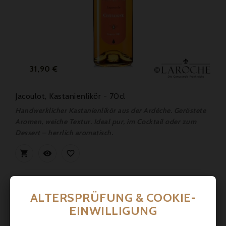
Preis
31,90 €
Jacoulot, Kastanienlikör - 70cl
Handwerklicher Kastanienlikör aus der Ardèche. Geröstete
Aromen, weiche Textur. Ideal pur, im Cocktail oder zum
Dessert – herrlich aromatisch.



ALTERSPRÜFUNG & COOKIE-
EINWILLIGUNG