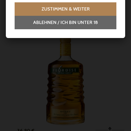



ZUSTIMMEN & WEITER
ABLEHNEN / ICH BIN UNTER 18
Preis
36,90 €