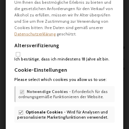
Um Ihnen das bestmögliche Erlebnis zu bieten und
die gesetzlichen Anforderungen für den Verkauf von
Alkohol zu erfüllen, müssen wir Ihr Alter überprüfen
und Sie um Ihre Zustimmung zur Verwendung von
Cookies bitten. Ihre Daten sind gemäß unserer
Datenschutzerklärung
geschützt.
Altersverifizierung

IN 

Ich bestätige, dass ich mindestens 18 Jahre alt bin.

Cookie-Einstellungen
Please select which cookies you allow us to use:

Preis
32,90 €
Notwendige Cookies
- Erforderlich für das

ordnungsgemäße Funktionieren der Website.
Jacoulot, Weingartenpfirsichlikör - 70cl
Handwerklicher Likör aus Weinbergpfirsichen. Intensives
Optionale Cookies
- Wird für Analysen und

Aroma, weiche Textur, fruchtiger Abgang. Ideal pur, im
personalisierte Marketingfunktionen verwendet.
Cocktail oder zum Dessert.