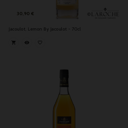
Preis
30,90 €
Jacoulot, Lemon By Jacoulot - 70cl


