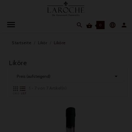




0
Startseite
Likör
Liköre
Liköre

Preis (aufsteigend)


1 - 7 von 7 Artikel(n)
GRID
LIST