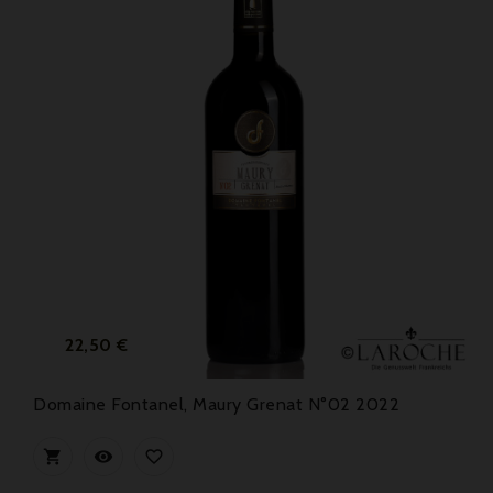
Preis
22,50 €
Domaine Fontanel, Maury Grenat N°02 2022


