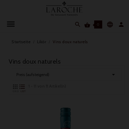




0
Startseite
Likör
Vins doux naturels
Vins doux naturels

Preis (aufsteigend)


1 - 11 von 11 Artikel(n)
GRID
LIST