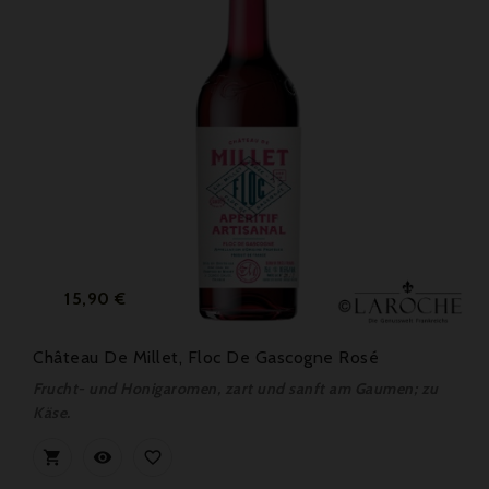
Preis
15,90 €
Château De Millet, Floc De Gascogne Rosé
Frucht- und Honigaromen, zart und sanft am Gaumen; zu
Käse.


