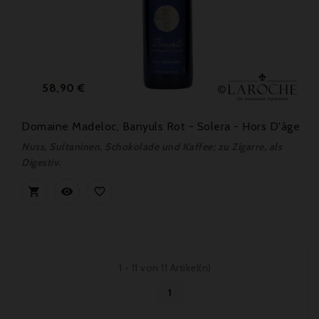
Preis
58,90 €
Domaine Madeloc, Banyuls Rot - Solera - Hors D'âge
Nuss, Sultaninen, Schokolade und Kaffee; zu Zigarre, als
Digestiv.



1 - 11 von 11 Artikel(n)
1