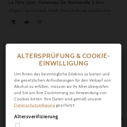
Le Père Jules, Pommeau De Normandie 5 Ans
Elegant, harmonisch, frisch, feine Süße; zu Apfelkuchen.



ALTERSPRÜFUNG & COOKIE-
EINWILLIGUNG
Um Ihnen das bestmögliche Erlebnis zu bieten und
die gesetzlichen Anforderungen für den Verkauf von
Alkohol zu erfüllen, müssen wir Ihr Alter überprüfen
und Sie um Ihre Zustimmung zur Verwendung von
Cookies bitten. Ihre Daten sind gemäß unserer
Datenschutzerklärung
geschützt.
Altersverifizierung

IN 