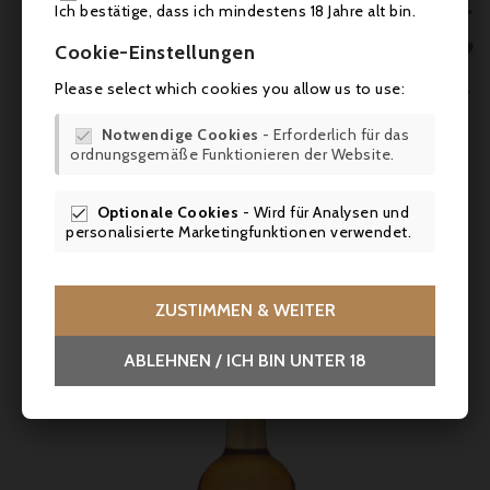

Ich bestätige, dass ich mindestens 18 Jahre alt bin.

Cookie-Einstellungen
Preis
24,90 €
Please select which cookies you allow us to use:

Domaine Des Richards, Muscat De Beaumes De
Notwendige Cookies
- Erforderlich für das

Venise 2021
ordnungsgemäße Funktionieren der Website.
Harmonische Frucht und Süße, animierend im Abgang; zum
Dessert.
Optionale Cookies
- Wird für Analysen und

personalisierte Marketingfunktionen verwendet.



ZUSTIMMEN & WEITER
ABLEHNEN / ICH BIN UNTER 18