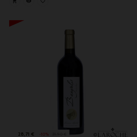



Preis
Verkaufspreis
28,71 €
31,90 €
-10%