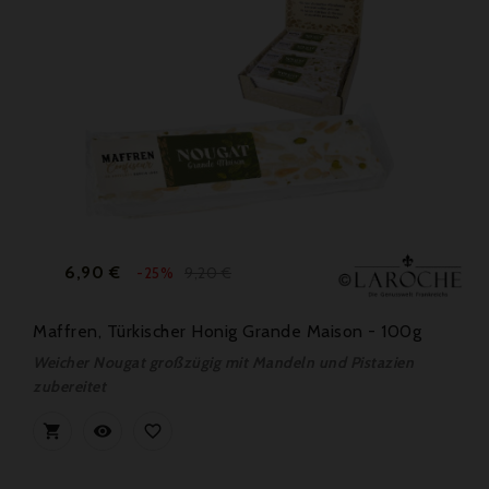
Preis
Verkaufspreis
6,90 €
9,20 €
-25%
Maffren, Türkischer Honig Grande Maison - 100g
Weicher Nougat großzügig mit Mandeln und Pistazien
zubereitet


