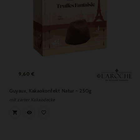
Preis
9,60 €
Guyaux, Kakaokonfekt Natur - 250g
mit zarter Kakaodecke


