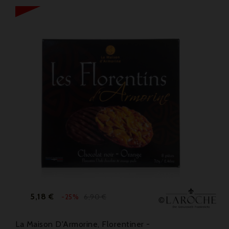
Preis
Verkaufspreis
5,18 €
6,90 €
-25%
La Maison D'Armorine, Florentiner -