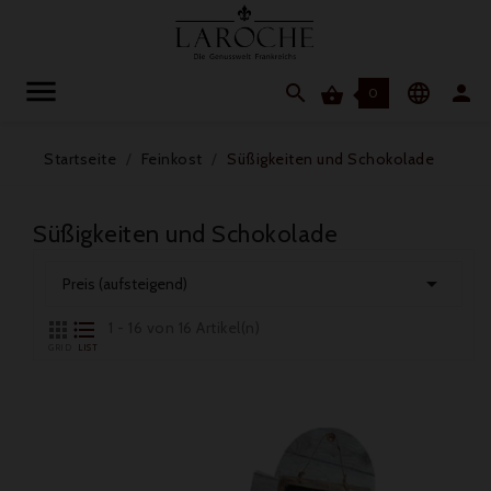




0
Startseite
Feinkost
Süßigkeiten und Schokolade
Süßigkeiten und Schokolade

Preis (aufsteigend)


1 - 16 von 16 Artikel(n)
GRID
LIST