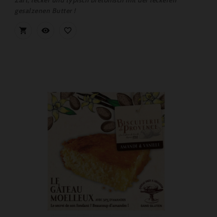
Zart, lecker und typisch bretonisch mit der leckeren
gesalzenen Butter !


