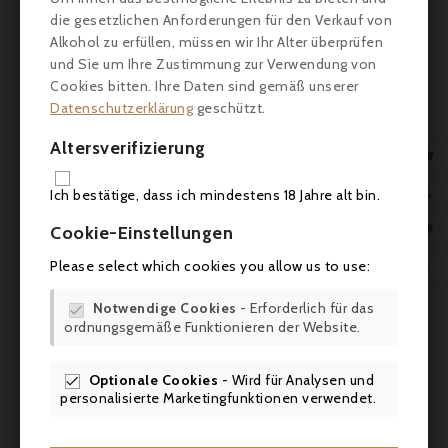
die gesetzlichen Anforderungen für den Verkauf von
Guyaux, Kakaokonfekt Mit Karamellstückchen Aus
Sahne Von Isigny - 100g
Alkohol zu erfüllen, müssen wir Ihr Alter überprüfen
und Sie um Ihre Zustimmung zur Verwendung von
Schön knusprig, edler Trüffelgeschmack, direkt aus Paris
Cookies bitten. Ihre Daten sind gemäß unserer
Datenschutzerklärung
geschützt.



Altersverifizierung

IN 

Ich bestätige, dass ich mindestens 18 Jahre alt bin.

Cookie-Einstellungen
Please select which cookies you allow us to use:

Notwendige Cookies
- Erforderlich für das

ordnungsgemäße Funktionieren der Website.
Optionale Cookies
- Wird für Analysen und

personalisierte Marketingfunktionen verwendet.