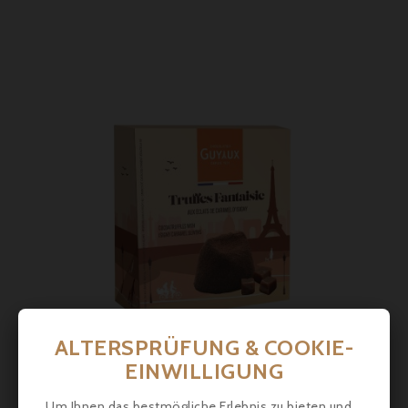
ALTERSPRÜFUNG & COOKIE-
EINWILLIGUNG
Preis
6,30 €
Um Ihnen das bestmögliche Erlebnis zu bieten und