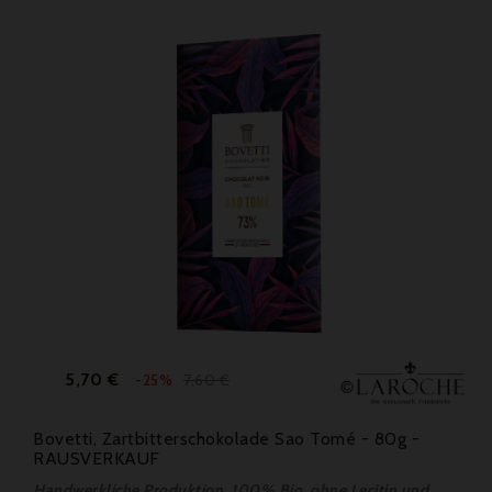
Preis
Verkaufspreis
5,70 €
7,60 €
-25%
Bovetti, Zartbitterschokolade Sao Tomé - 80g -
RAUSVERKAUF
Handwerkliche Produktion, 100% Bio, ohne Lecitin und