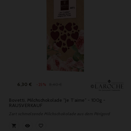
Preis
Verkaufspreis
6,30 €
8,40 €
-25%
Bovetti, Milchschokolade "Je T'aime" - 100g -
RAUSVERKAUF
Zart schmelzende Milchschokolade aus dem Périgord


