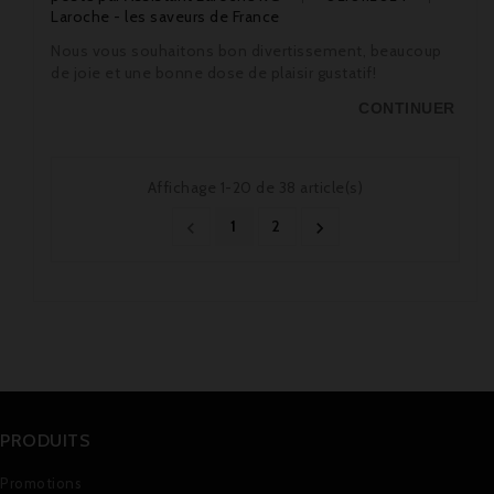
Laroche - les saveurs de France
Nous vous souhaitons bon divertissement, beaucoup
de joie et une bonne dose de plaisir gustatif!
CONTINUER
Affichage 1-20 de 38 article(s)
1
2


PRODUITS
Promotions