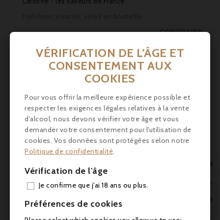
Laroche - les saveurs de France
Fraîcheur, vivacité, soleil en bouteille
CONTINUER
VÉRIFICATION DE L'ÂGE ET
CONSENTEMENT AUX
COOKIES
Pour vous offrir la meilleure expérience possible et
respecter les exigences légales relatives à la vente
d'alcool, nous devons vérifier votre âge et vous
demander votre consentement pour l'utilisation de
cookies. Vos données sont protégées selon notre
Politique de confidentialité
.

Vérification de l'âge
OFFRE SPÉCIALE 5+1 Rosé
AJO

Je confirme que j'ai 18 ans ou plus.
posté par
Assistant Laroche KG
15.04.2025
Laroche - les saveurs de France

Préférences de cookies
Procurez-vous votre rosé pour les premiers jours

Please select which cookies you allow us to use: