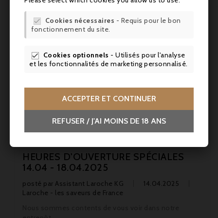
ensoleillés de 2025 !
CONTINUER
Cookies nécessaires
- Requis pour le bon

fonctionnement du site.
Cookies optionnels
- Utilisés pour l'analyse

et les fonctionnalités de marketing personnalisé.
ACCEPTER ET CONTINUER
REFUSER / J'AI MOINS DE 18 ANS
HEURES D'OUVERTURE SPÉCIALES
14.04 - 18.04.2025
posté par
Assistant Laroche KG
14.04.2025
Laroche - les saveurs de France
Nous sommes contents de vous voir dans notre
entrepôt