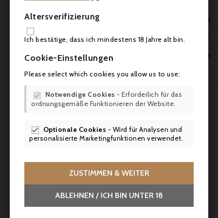
Stück einer Köstlichkeit aus
der Feinkost bekommen Sie
Altersverifizierung

Eines gratis dazu.
IN 

Ich bestätige, dass ich mindestens 18 Jahre alt bin.
Bestellungen per Mail unter

Cookie-Einstellungen
oder am Telefon mit
boutique@laroche.co.at
Please select which cookies you allow us to use:

der Nummer 0660639078
Auch bei Bestellungen im Internet
Notwendige Cookies
- Erforderlich für das

bekommen Sie ab einer Bestellung von 3
ordnungsgemäße Funktionieren der Website.
Produkten einer Sorte Eines Gratis
dazugeliefert!
Optionale Cookies
- Wird für Analysen und

personalisierte Marketingfunktionen verwendet.
nur solange der Vorrat reicht ! Gültig bis einschließlich
Mittwoch, 15. Juli 2026
ZUSTIMMEN & WEITER
ABLEHNEN / ICH BIN UNTER 18
Tous les commentaires
Einen Kommentar hinterlassen