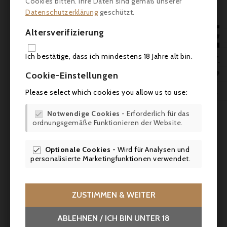
Cookies bitten. Ihre Daten sind gemäß unserer


Datenschutzerklärung
geschützt.
Altersverifizierung
Neu

IN 

Ich bestätige, dass ich mindestens 18 Jahre alt bin.

Cookie-Einstellungen
Please select which cookies you allow us to use:


Notwendige Cookies
- Erforderlich für das

ordnungsgemäße Funktionieren der Website.

Optionale Cookies
- Wird für Analysen und


personalisierte Marketingfunktionen verwendet.
ZUSTIMMEN & WEITER
Preis
37,50 €
ABLEHNEN / ICH BIN UNTER 18