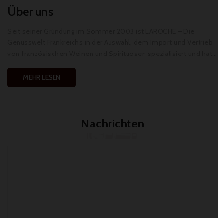
Über uns
Seit seiner Gründung im Sommer 2003 ist LAROCHE – Die
Genusswelt Frankreichs in der Auswahl, dem Import und Vertrieb
von französischen Weinen und Spirituosen spezialisiert und hat
sich vor allem in Österreich aber auch im Ausland etabliert.
MEHR LESEN
Nachrichten