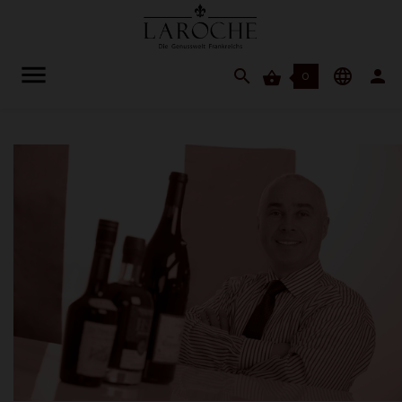




0

