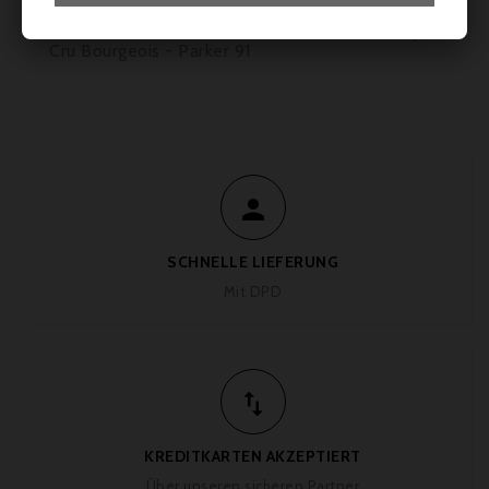
Château Les Ormes de Pez 2020, Saint-Estèphe
Cru Bourgeois - Parker 91

SCHNELLE LIEFERUNG
Mit DPD

KREDITKARTEN AKZEPTIERT
Über unseren sicheren Partner