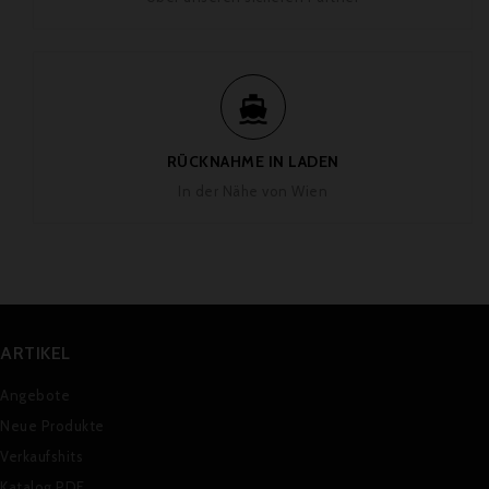

RÜCKNAHME IN LADEN
In der Nähe von Wien
ARTIKEL
Angebote
Neue Produkte
Verkaufshits
Katalog PDF